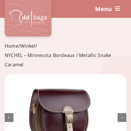
Ga
Menu
naar
inhoud
DIY-Pakketten
Hoe werkt het?
Home
/
Winkel
/
NYCHEL – Minnesota Bordeaux / Metallic Snake
Workshops
Caramel
Accessoires
Winkelwagen
Mijn account