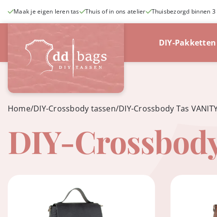
Ga
Maak je eigen leren tas
Thuis of in ons atelier
Thuisbezorgd binnen 3
naar
inhoud
DIY-Pakketten
Home
/
DIY-Crossbody tassen
/
DIY-Crossbody Tas VANIT
DIY-Crossbody