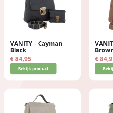
VANITY – Cayman
VANIT
Black
Brow
€
84,95
€
84,9
Bekijk product
Beki