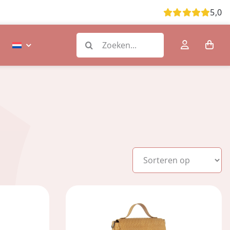
5,0
Zoeken
naar: