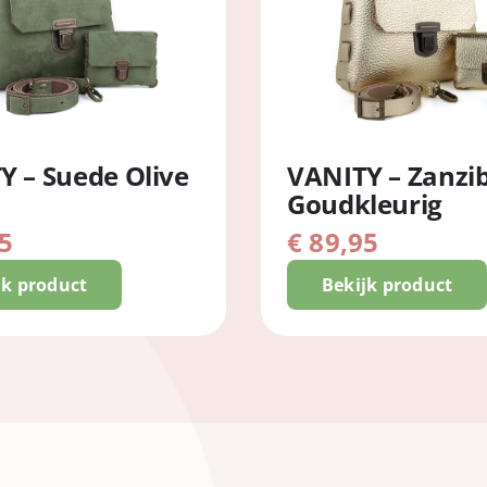
Y – Suede Olive
VANITY – Zanzi
Goudkleurig
5
€
89,95
jk product
Bekijk product