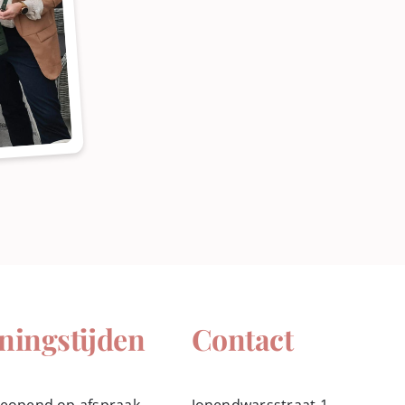
ningstijden
Contact
geopend op afspraak
Jonendwarsstraat 1