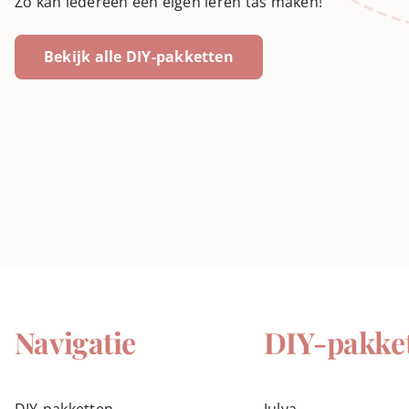
Zo kan iedereen een eigen leren tas maken!
Bekijk alle DIY-pakketten
Navigatie
DIY-pakke
DIY-pakketten
Julya