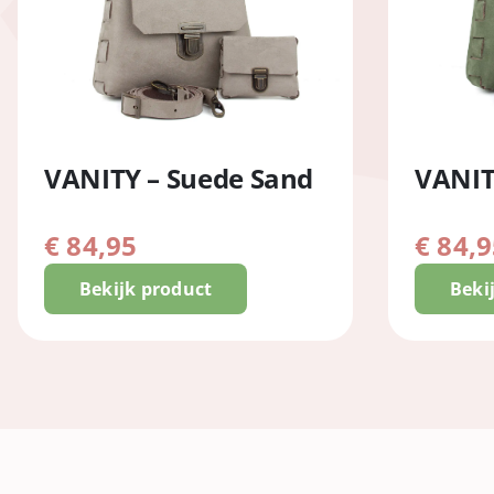
VANITY – Suede Sand
VANIT
€
84,95
€
84,9
Bekijk product
Beki