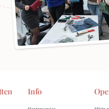
tten
Info
Ope
Klantenservice
Alléén 