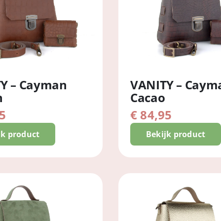
Y – Cayman
VANITY – Caym
n
Cacao
5
€
84,95
jk product
Bekijk product