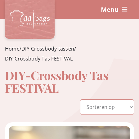
Ga
Menu
naar
inhoud
DIY-Pakketten
Hoe werkt het?
Home
/
DIY-Crossbody tassen
/
DIY-Crossbody Tas FESTIVAL
Workshops
DIY-Crossbody Tas
FESTIVAL
Accessoires
Winkelwagen
Mijn account