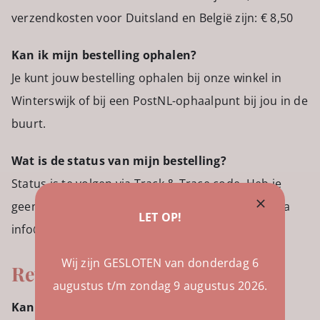
verzendkosten voor Duitsland en België zijn: € 8,50
Kan ik mijn bestelling ophalen?
Je kunt jouw bestelling ophalen bij onze winkel in
Winterswijk of bij een PostNL-ophaalpunt bij jou in de
buurt.
Wat is de status van mijn bestelling?
Status is te volgen via Track & Trace code. Heb je
geen Track & Trace code ontvangen, neem dan via
LET OP!
info@ddbags.nl contact met mij op.
Wij zijn GESLOTEN van donderdag 6
Retourneren
augustus t/m zondag 9 augustus 2026.
Kan ik mijn bestelling retourneren?