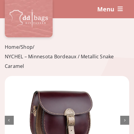
Skip
Menu
to
content
DIY-Sets
So funktioniert’s!
Home
/
Shop
/
NYCHEL – Minnesota Bordeaux / Metallic Snake
Workshops
Caramel
Zubehör
Warenkorb
Mein Konto