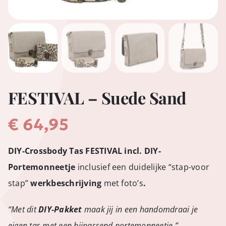
FESTIVAL – Suede Sand
€
64,95
DIY-Crossbody Tas FESTIVAL incl. DIY-
Portemonneetje
inclusief een duidelijke “stap-voor
stap”
werkbeschrijving
met foto’s
.
“Met dit
DIY-Pakket
maak jij in een handomdraai je
eigen tas met een bijpassend portemonneetje.”