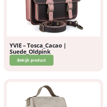
YVIE – Tosca_Cacao |
Suede_Oldpink
Bekijk product