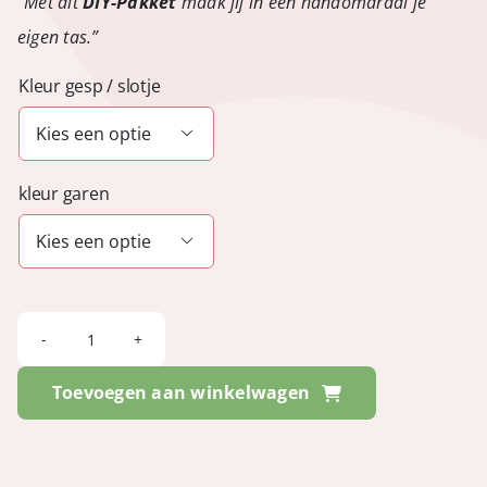
“Met dit
DIY-Pakket
maak jij in een handomdraai je
eigen tas.”
Kleur gesp / slotje

kleur garen

NYCHEL
-
Toevoegen aan winkelwagen
Tosca
Cayman