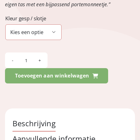
eigen tas met een bijpassend portemonneetje.”
Kleur gesp / slotje

FESTIVAL
-
Toevoegen aan winkelwagen
Tosca
Cayman
Lavendel
aantal
Beschrijving
Aanvullende informatie