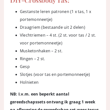
DIY-Crossbody Tas?
Gestanste leren patronen (1 x tas, 1 x
portemonneetje)
Draagriem (bestaande uit 2 delen)
Vlechtriemen – 4 st. (2 st. voor tas / 2 st.
voor portemonneetje)
Musketonhaken – 2 st.
Ringen – 2 st.
Gesp
Slotjes (voor tas en portemonneetje)
Holnieten
NB: I.v.m. een beperkt aantal
gereedschapssets ontvang ik graag 1 week
na aflevering de gereedschap set weer terug,