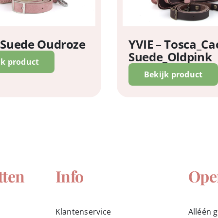
– Suede Oudroze
YVIE – Tosca_Ca
Suede_Oldpink
jk product
Bekijk product
tten
Info
Ope
Klantenservice
Alléén 