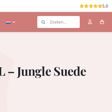
5,0
Zoeken
naar:
 – Jungle Suede