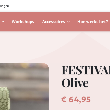
 dagen
Workshops
Accessoires
Hoe werkt het?
FESTIVAL
Olive
€
64,95