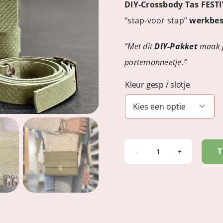
DIY-Crossbody Tas FEST
“stap-voor stap”
werkbes
“Met dit
DIY-Pakket
maak j
portemonneetje.”
Kleur gesp / slotje

T
FESTIVAL
-
Jungle
Suede
Olive