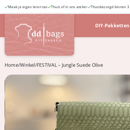
Ga
Maak je eigen leren tas
Thuis of in ons atelier
Thuisbezorgd binnen 3
naar
inhoud
DIY-Pakketten
Home
/
Winkel
/
FESTIVAL – Jungle Suede Olive