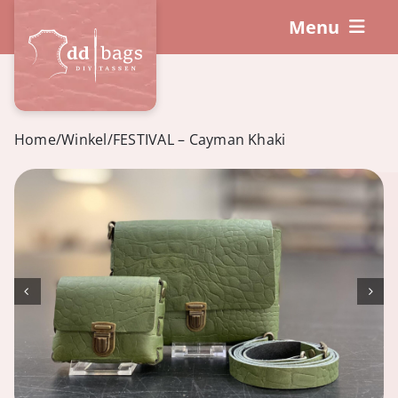
Ga
Menu
naar
inhoud
DIY-Pakketten
Hoe werkt het?
Home
/
Winkel
/
FESTIVAL – Cayman Khaki
Workshops
Accessoires
Winkelwagen
Mijn account