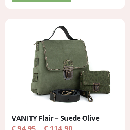
€ 114,90
VANITY Flair – Suede Olive
Preisspanne:
€
94,95
–
€
114,90