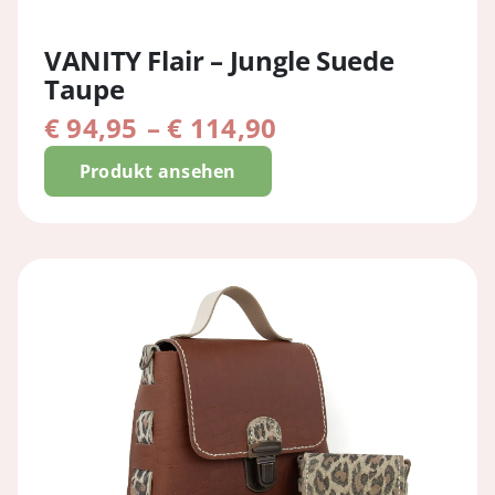
VANITY Flair – Jungle Suede
Taupe
Preisspanne:
€
94,95
–
€
114,90
€ 94,95
Produkt ansehen
bis
€ 114,90