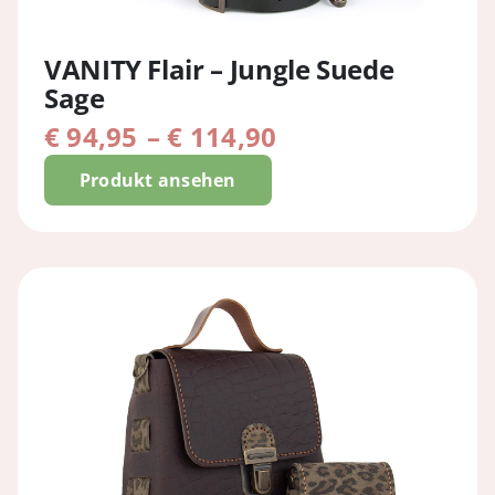
VANITY Flair – Jungle Suede
Sage
Preisspanne:
€
94,95
–
€
114,90
€ 94,95
Produkt ansehen
bis
€ 114,90