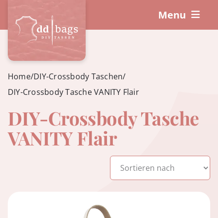
Skip
Menu
to
content
DIY-Sets
So funktioniert’s!
Home
/
DIY-Crossbody Taschen
/
DIY-Crossbody Tasche VANITY Flair
Workshops
DIY-Crossbody Tasche
VANITY Flair
Zubehör
Warenkorb
Mein Konto