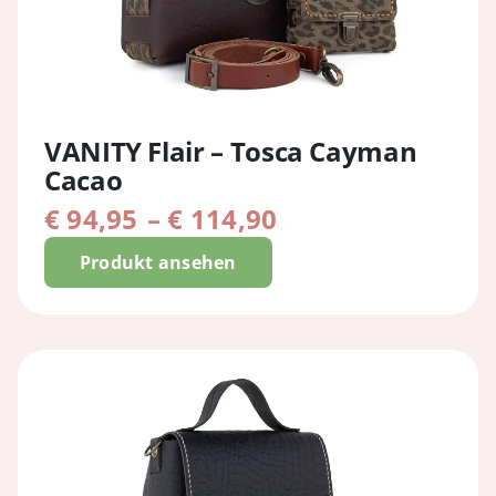
VANITY Flair – Tosca Cayman
Cacao
Preisspanne:
€
94,95
–
€
114,90
€ 94,95
Produkt ansehen
bis
€ 114,90