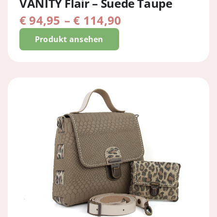
VANITY Flair – Suede Taupe
Preisspanne:
€
94,95
–
€
114,90
€ 94,95
Produkt ansehen
bis
€ 114,90