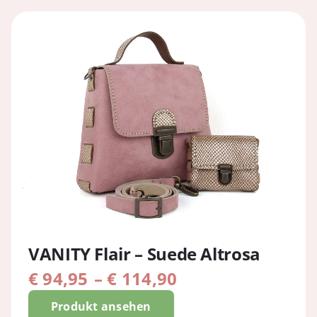
VANITY Flair – Suede Altrosa
Preisspanne:
€
94,95
–
€
114,90
€ 94,95
Produkt ansehen
bis