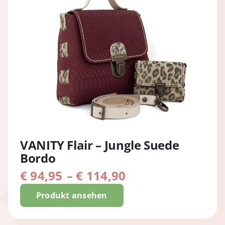
VANITY Flair – Jungle Suede
Bordo
Preisspanne:
€
94,95
–
€
114,90
€ 94,95
Produkt ansehen
bis
€ 114,90