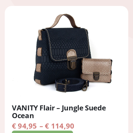
VANITY Flair – Jungle Suede
Ocean
Preisspanne:
€
94,95
–
€
114,90
€ 94,95