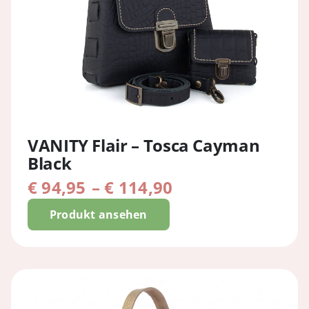
VANITY Flair – Tosca Cayman
Black
Preisspanne:
€
94,95
–
€
114,90
€ 94,95
Produkt ansehen
bis
€ 114,90