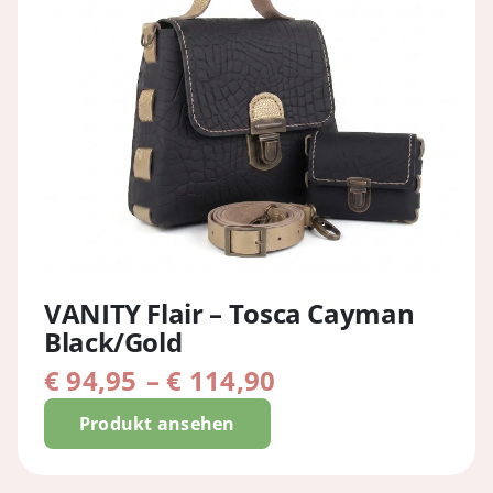
VANITY Flair – Tosca Cayman
Black/Gold
Preisspanne:
€
94,95
–
€
114,90
€ 94,95
Produkt ansehen
bis
€ 114,90