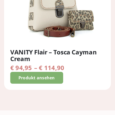
VANITY Flair – Tosca Cayman
Cream
Preisspanne:
€
94,95
–
€
114,90
€ 94,95
Produkt ansehen
bis
€ 114,90