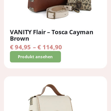
VANITY Flair – Tosca Cayman
Brown
Preisspanne:
€
94,95
–
€
114,90
€ 94,95
Produkt ansehen
bis
€ 114,90