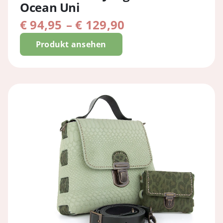
Ocean Uni
Preisspanne:
€
94,95
–
€
129,90
€ 94,95
Produkt ansehen
bis
€ 129,90