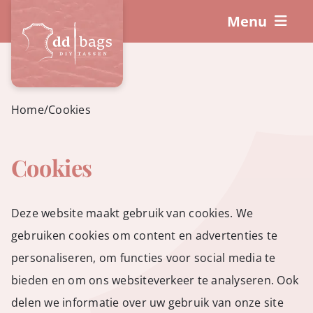
Skip
Menu
to
content
DIY-Sets
So funktioniert’s!
Home
/
Cookies
Workshops
Cookies
Zubehör
Deze website maakt gebruik van cookies. We
gebruiken cookies om content en advertenties te
Warenkorb
personaliseren, om functies voor social media te
bieden en om ons websiteverkeer te analyseren. Ook
Mein Konto
delen we informatie over uw gebruik van onze site