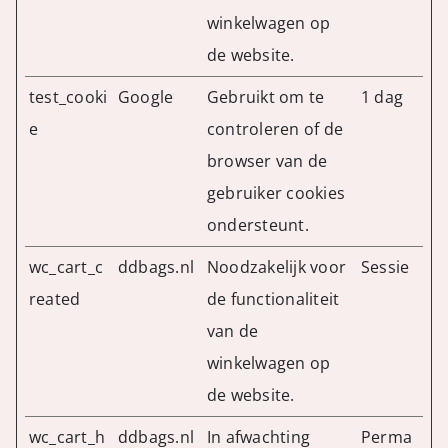
winkelwagen op
de website.
test_cooki
Google
Gebruikt om te
1 dag
e
controleren of de
browser van de
gebruiker cookies
ondersteunt.
wc_cart_c
ddbags.nl
Noodzakelijk voor
Sessie
reated
de functionaliteit
van de
winkelwagen op
de website.
wc_cart_h
ddbags.nl
In afwachting
Perma