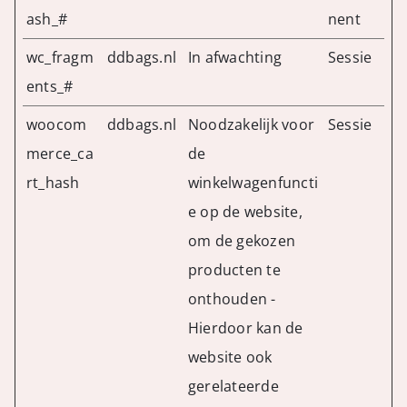
ash_#
nent
wc_fragm
ddbags.nl
In afwachting
Sessie
ents_#
woocom
ddbags.nl
Noodzakelijk voor
Sessie
merce_ca
de
rt_hash
winkelwagenfuncti
e op de website,
om de gekozen
producten te
onthouden -
Hierdoor kan de
website ook
gerelateerde