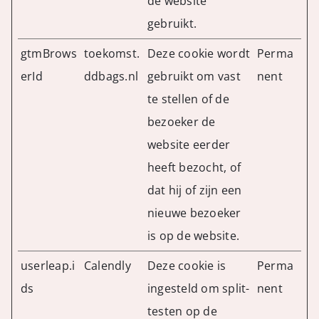
de website
gebruikt.
gtmBrows
toekomst.
Deze cookie wordt
Perma
erId
ddbags.nl
gebruikt om vast
nent
te stellen of de
bezoeker de
website eerder
heeft bezocht, of
dat hij of zijn een
nieuwe bezoeker
is op de website.
userleap.i
Calendly
Deze cookie is
Perma
ds
ingesteld om split-
nent
testen op de