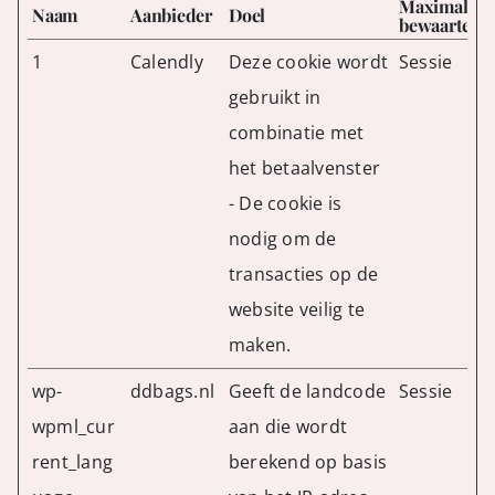
Maximale
Naam
Aanbieder
Doel
bewaarterm
1
Calendly
Deze cookie wordt
Sessie
gebruikt in
combinatie met
het betaalvenster
- De cookie is
nodig om de
transacties op de
website veilig te
maken.
wp-
ddbags.nl
Geeft de landcode
Sessie
wpml_cur
aan die wordt
rent_lang
berekend op basis