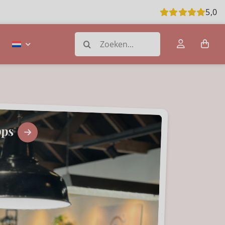
5,0
Zoeken
naar:
ops