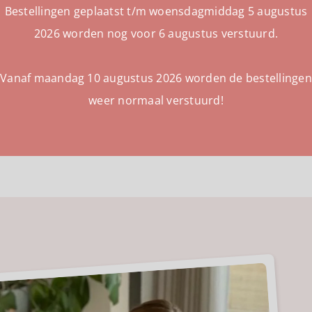
Bestellingen geplaatst t/m woensdagmiddag 5 augustus
YILL
2026 worden nog voor 6 augustus verstuurd.
e collectie
Ontdek de collectie
Vanaf maandag 10 augustus 2026 worden de bestellingen
weer normaal verstuurd!