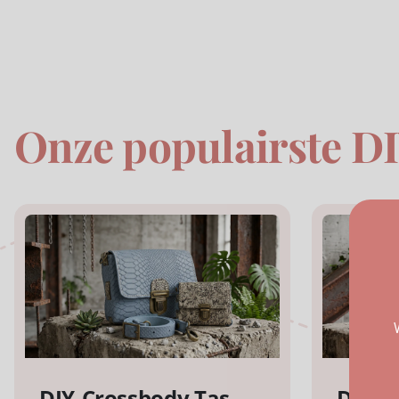
Onze populairste D
DIY-Crossbody Tas
DIY-C