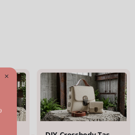
9
Tas
DIY-Crossbody Tas