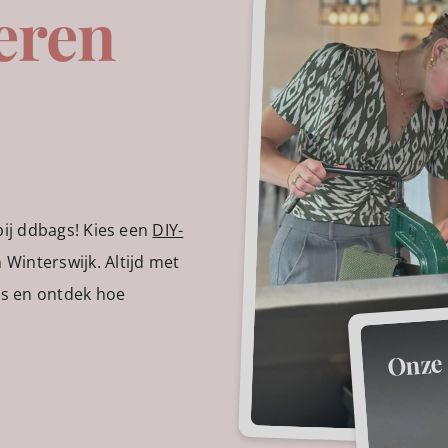
eren
bij ddbags! Kies een
DIY-
n Winterswijk. Altijd met
tas en ontdek hoe
Onze 