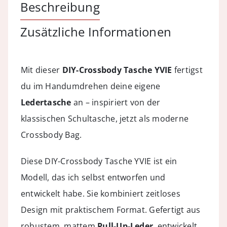
Beschreibung
Match
Menge
Zusätzliche Informationen
Mit dieser
DIY-Crossbody Tasche YVIE
fertigst
du im Handumdrehen deine eigene
Ledertasche
an – inspiriert von der
klassischen Schultasche, jetzt als moderne
Crossbody Bag.
Diese DIY-Crossbody Tasche YVIE ist ein
Modell, das ich selbst entworfen und
entwickelt habe. Sie kombiniert zeitloses
Design mit praktischem Format. Gefertigt aus
robustem, mattem
Pull-Up-Leder
, entwickelt