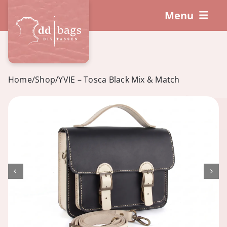
Skip
Menu
to
content
DIY-Sets
So funktioniert’s!
Home
/
Shop
/
YVIE – Tosca Black Mix & Match
Workshops
Zubehör
Warenkorb
Mein Konto