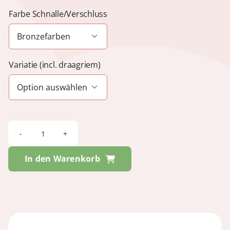
Farbe Schnalle/Verschluss

Variatie (incl. draagriem)

YVIE
-
In den Warenkorb
Tosca
Black
Mix
&