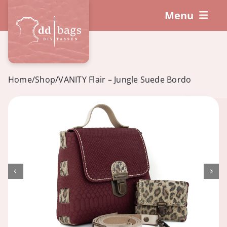
Skip
Menu
to
content
DIY-Sets
So funktioniert’s!
Home
/
Shop
/
VANITY Flair – Jungle Suede Bordo
Workshops
Zubehör
Warenkorb
Mein Konto