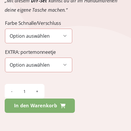
„Mit diesem
DIY-Set
kannst du dir im Handumdrehen
deine eigene Tasche machen.“
Farbe Schnalle/Verschluss

EXTRA: portemonneetje

VANITY
Flair
In den Warenkorb
-
Jungle