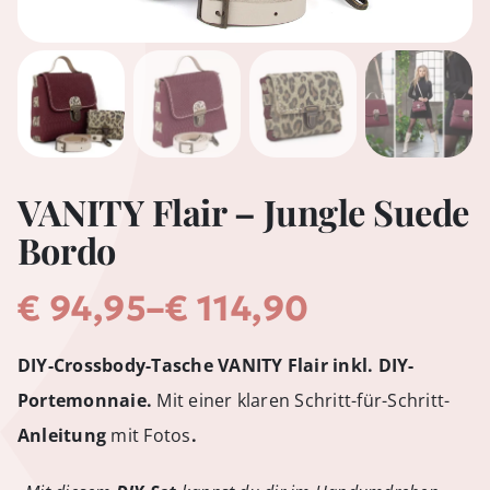
VANITY Flair – Jungle Suede
Bordo
Preisspanne:
€
94,95
–
€
114,90
€ 94,95
DIY-Crossbody-Tasche VANITY Flair inkl. DIY-
bis
Portemonnaie.
Mit einer klaren Schritt-für-Schritt-
€ 114,90
Anleitung
mit Fotos
.