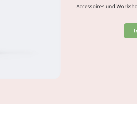
Accessoires und Workshop
I
Gift
Card
25
EURO
Menge