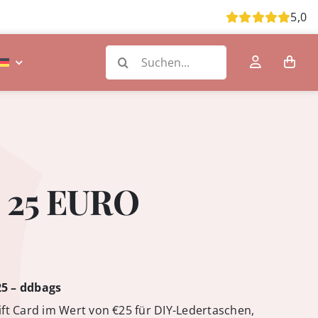
5,0
Search
for:
d 25 EURO
25 – ddbags
ift Card im Wert von €25 für DIY-Ledertaschen,