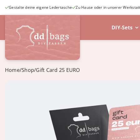
Skip
Gestalte deine eigene Ledertasche
Zu Hause oder in unserer Werkstat
to
content
DIY-Sets
Home
/
Shop
/
Gift Card 25 EURO