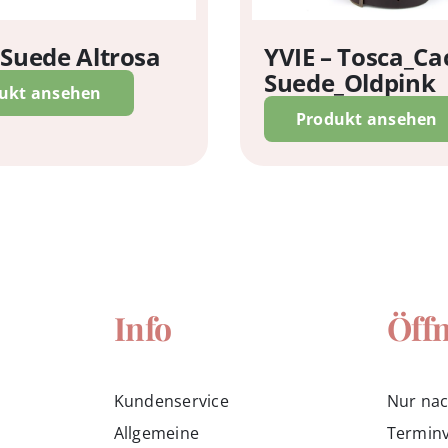
 Suede Altrosa
YVIE – Tosca_Ca
Suede_Oldpink
ukt ansehen
Produkt ansehen
Info
Öff
Kundenservice
Nur na
Allgemeine
Termin