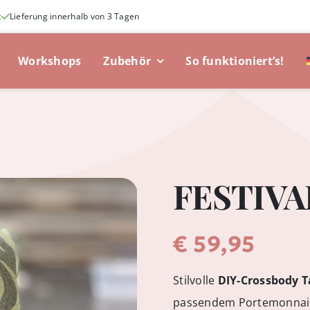
t
Lieferung innerhalb von 3 Tagen
Workshops
Zubehör
So funktioniert’s!
FESTIVAL
€
59,95
Stilvolle
DIY-Crossbody T
passendem Portemonnaie.