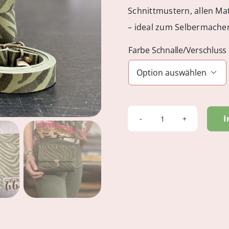
Schnittmustern, allen Mat
– ideal zum Selbermach
Farbe Schnalle/Verschluss

I
FESTIVAL
-
Zebra
Suede
Oliv
Menge