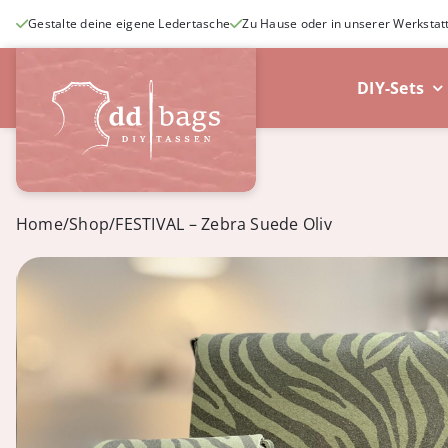
Skip
Gestalte deine eigene Ledertasche
Zu Hause oder in unserer Werkstat
to
content
DIY-Sets
Home
/
Shop
/
FESTIVAL – Zebra Suede Oliv