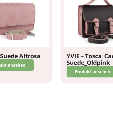
 Suede Altrosa
YVIE – Tosca_Ca
Suede_Oldpink
ukt ansehen
Produkt ansehen