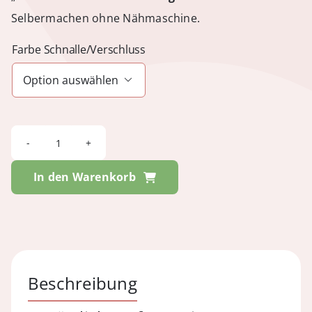
Selbermachen ohne Nähmaschine.
Farbe Schnalle/Verschluss

FESTIVAL
-
In den Warenkorb
Jungle
Suede
Sky
Blue
Beschreibung
Menge