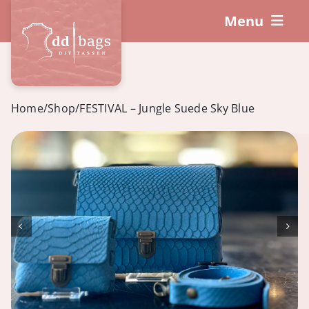
Skip
Menu
to
content
DIY-Sets
So funktioniert’s!
Home
/
Shop
/
FESTIVAL – Jungle Suede Sky Blue
Workshops
Zubehör
Warenkorb
Mein Konto